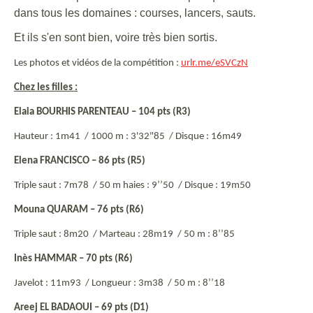
dans tous les domaines : courses, lancers, sauts.
Et ils s'en sont bien, voire très bien sortis.
Les photos et vidéos de la compétition :
urlr.me/eSVCzN
Chez les filles :
Elaia BOURHIS PARENTEAU – 104 pts (R3)
Hauteur : 1m41 /
1000 m : 3'32"85 /
Disque : 16m49
Elena FRANCISCO – 86 pts (R5)
Triple saut : 7m78 /
50 m haies : 9’’50 /
Disque : 19m50
Mouna QUARAM – 76 pts (R6)
Triple saut : 8m20 /
Marteau : 28m19 /
50 m : 8’’85
Inès HAMMAR – 70 pts (R6)
Javelot : 11m93 /
Longueur : 3m38 /
50 m : 8’’18
Areej EL BADAOUI – 69 pts (D1)