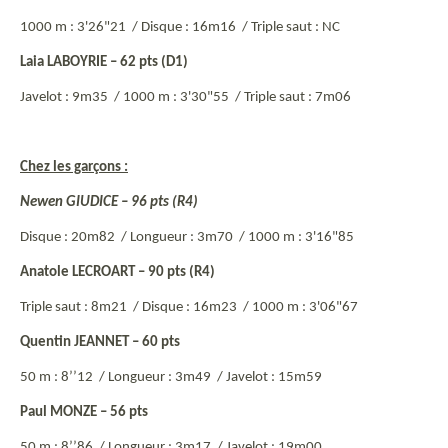
1000 m : 3'26"21 /
Disque : 16m16 /
Triple saut : NC
Laia LABOYRIE – 62 pts (D1)
Javelot : 9m35 /
1000 m : 3'30"55 /
Triple saut : 7m06
Chez les garçons :
Newen GIUDICE – 96 pts (R4)
Disque : 20m82 /
Longueur : 3m70 /
1000 m : 3'16"85
Anatole LECROART – 90 pts (R4)
Triple saut : 8m21 /
Disque : 16m23 /
1000 m : 3'06"67
Quentin JEANNET – 60 pts
50 m : 8’’12 /
Longueur : 3m49 /
Javelot : 15m59
Paul MONZE – 56 pts
50 m : 8’’86 /
Longueur : 3m17 /
Javelot : 19m00