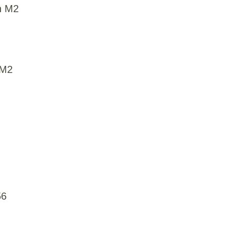
n M2
 M2
56