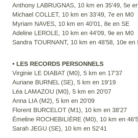
Anthony LABRUGNAS, 10 km en 35’49, 5e e
Michael COLLET, 10 km en 33’49, 7e en M0
Myriam NAVES, 10 km en 40’01, 8e en SE
Adeline LEROLE, 10 km en 44’09, 9e en M0
Sandra TOURNANT, 10 km en 48’58, 10e en
• LES RECORDS PERSONNELS
Virginie LE DIABAT (M0), 5 km en 17’37
Auriane BURNEL (SE), 5 km en 19’19
Léa LAMAZOU (M0), 5 km en 20’07
Anna LIA (M2), 5 km en 20'09
Florent BURCELOT (M1), 10 km en 38'27
Émeline ROCHEBILIÈRE (M0), 10 km en 46’
Sarah JEGU (SE), 10 km en 52'41