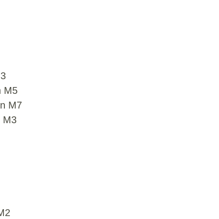
M3
n M5
en M7
n M3
 M2