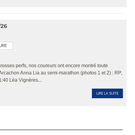
/26
TURE
t grosses perfs, nos coureurs ont encore montré toute
e. Arcachon Anna Lia au semi-marathon (photos 1 et 2) : RP,
1:40 Léa Vignères...
LIRE LA SUITE