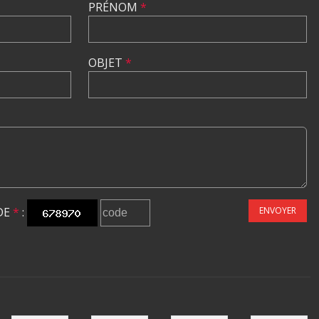
PRÉNOM
*
OBJET
*
DE
*
:
ENVOYER