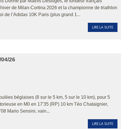
 Donné par Mathis Desloges, le fondeur français
hiver de Milan-Cortina 2026 et la championne de triathlon
 de l’Adidas 10K Paris (plus grand 1...
LIRE LA SUITE
/04/26
lées béglaises (8 sur le 5 km, 5 sur le 10 km), pour 5
ctorieuse en M0 en 17'35 (RP) 10 km Téo Chataignier,
08 Mario Sensini, vain...
LIRE LA SUITE