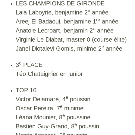
LES CHAMPIONS DE GIRONDE
e
Laia Laboyrie, benjamine 2
année
re
Areej El Badaoui, benjamine 1
année
e
Anatole Lecroart, benjamin 2
année
Virginie Le Diabat, master 0 (course élite)
e
Janel Diotalevi Gomis, minime 2
année
e
3
PLACE
Téo Chataignier en junior
TOP 10
e
Victor Delamare, 4
poussin
e
Oscar Pereira, 7
minime
e
Léana Mounier, 8
poussine
e
Bastien Guy-Grand, 8
poussin
e