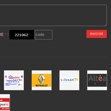
DE
*
:
ENVOYER