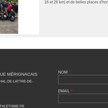
16 et 26 km) et de belles places d'ho
NOM
*
QUE MÉRIGNACAIS
HAL-DE-LATTRE-DE-
EMAIL
*
THLETISME.FR